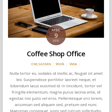
APRIL
9
2015
Coffee Shop Office
Work
View
OWLSADMIN
Nulla tortor ex, sodales id mollis ac, feugiat sit amet
leo. Suspendisse porttitor laoreet neque, et
bibendum lacus euismod id. In tincidunt, tortor vel
fringilla elementum, magna purus lacinia ante, id
egestas nisi justo vel eros. Pellentesque orci lorem,
accumsan sed aliquam sed, pretium sed nunc.
Maecenas consequat, justo sed rutrum sollicitudin,