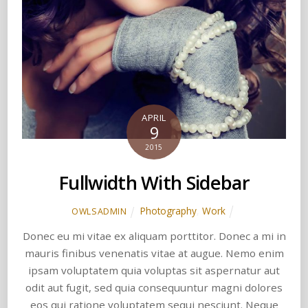
APRIL
9
2015
Fullwidth With Sidebar
Photography
,
Work
OWLSADMIN
Donec eu mi vitae ex aliquam porttitor. Donec a mi in
mauris finibus venenatis vitae at augue. Nemo enim
ipsam voluptatem quia voluptas sit aspernatur aut
odit aut fugit, sed quia consequuntur magni dolores
eos qui ratione voluptatem sequi nesciunt. Neque