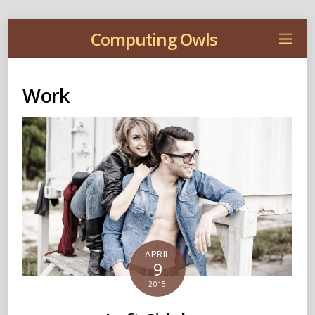
Computing Owls
Work
APRIL
9
2015